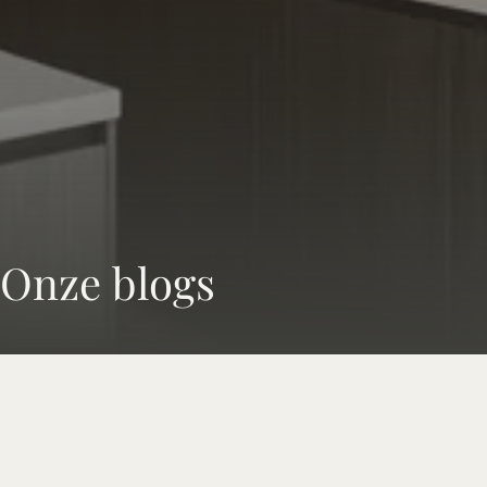
Onze blogs